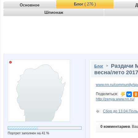
Блог
( 276 )
Основное
Д
Шпионаж
Раздачи 
>
Блог
весна/лето 201
www.nn.ru/community/sp
Поделиться:
http://zenya.www.nn.ru/
Сбор до 13.04.Польс
0 комментариев
. Ва
Портрет заполнен на 41 %