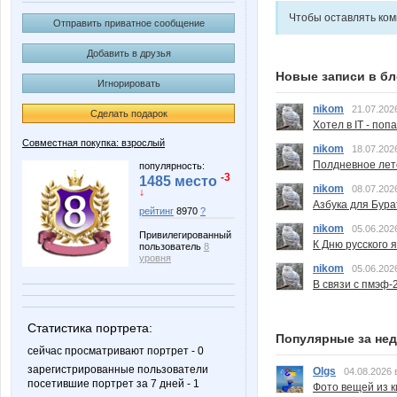
Чтобы оставлять ко
Отправить приватное сообщение
Добавить в друзья
Новые записи в бл
Игнорировать
nikom
21.07.202
Сделать подарок
Хотел в IT - поп
Совместная покупка: взрослый
nikom
18.07.202
Полдневное лет
популярность:
-3
1485 место
nikom
08.07.202
↓
Азбука для Бура
рейтинг
8970
?
nikom
05.06.202
Привилегированный
К Дню русского 
пользователь
8
уровня
nikom
05.06.202
В связи с пмэф-
Статистика портрета:
Популярные за не
сейчас просматривают портрет - 0
зарегистрированные пользователи
Olgs
04.08.2026 
посетившие портрет за 7 дней - 1
Фото вещей из ки