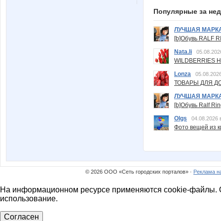
Популярные за не
ЛУЧШАЯ МАРК
[b]Обувь RALF RI
Nata.li
05.08.202
WILDBERRIES Н
Lonza
05.08.2026
ТОВАРЫ ДЛЯ ДО
ЛУЧШАЯ МАРК
[b]Обувь Ralf Ri
Olgs
04.08.2026 
Фото вещей из ки
© 2026 ООО «Сеть городских порталов» ·
Реклама н
На информационном ресурсе применяются cookie-файлы. О
использование.
Согласен