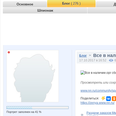
Блог
( 276 )
Основное
Д
Шпионаж
Все в нал
>
Блог
17.10.2017 в 16:52
Просмотреть или сохр
www.nn.ru/community/sp/d
Поделиться:
https://zenya.www.nn.ru/
Портрет заполнен на 41 %
Раздачи заказов М