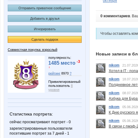
октября
Отправить приватное сообщение
0 комментариев
. Ва
Добавить в друзья
Игнорировать
Чтобы оставлять ко
Сделать подарок
Совместная покупка: взрослый
Новые записи в бл
популярность:
-3
1485 место
nikom
21.07.202
↓
Хотел в IT - поп
рейтинг
8970
?
nikom
18.07.202
Привилегированный
Полдневное лет
пользователь
8
уровня
nikom
08.07.202
Азбука для Бура
nikom
05.06.202
К Дню русского 
Статистика портрета:
nikom
05.06.202
сейчас просматривают портрет - 0
В связи с пмэф-
зарегистрированные пользователи
посетившие портрет за 7 дней - 1