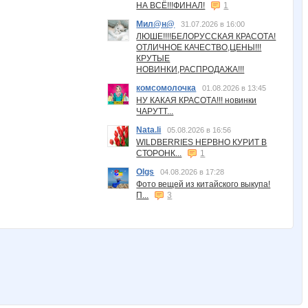
НА ВСЁ!!!ФИНАЛ!
1
Мил@н@
31.07.2026 в 16:00
ЛЮШЕ!!!!БЕЛОРУССКАЯ КРАСОТА!
ОТЛИЧНОЕ КАЧЕСТВО,ЦЕНЫ!!!
КРУТЫЕ
НОВИНКИ,РАСПРОДАЖА!!!
комсомолочка
01.08.2026 в 13:45
НУ КАКАЯ КРАСОТА!!! новинки
ЧАРУТТ...
Nata.li
05.08.2026 в 16:56
WILDBERRIES НЕРВНО КУРИТ В
СТОРОНК...
1
Olgs
04.08.2026 в 17:28
Фото вещей из китайского выкупа!
П...
3