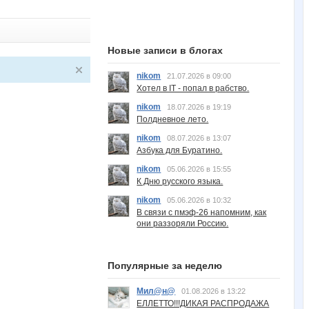
Новые записи в блогах
nikom
21.07.2026 в 09:00
Хотел в IT - попал в рабство.
nikom
18.07.2026 в 19:19
Полдневное лето.
nikom
08.07.2026 в 13:07
Азбука для Буратино.
nikom
05.06.2026 в 15:55
К Дню русского языка.
nikom
05.06.2026 в 10:32
В связи с пмэф-26 напомним, как
они раззоряли Россию.
Популярные за неделю
Мил@н@
01.08.2026 в 13:22
ЕЛЛЕТТО!!!ДИКАЯ РАСПРОДАЖА