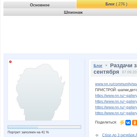
Блог
( 276 )
Основное
Шпионаж
Раздачи з
>
Блог
сентября
07.09.20
www.nn.ru/community/sp
ПРИСТРОЙ: шапки,детс
https://www.nn.ru/~gal
https://www.nn.ru/~gal
https://www.nn.ru/~gal
https://www.nn.ru/~gal
Поделиться:
Портрет заполнен на 41 %
Сбор до 3 октября.