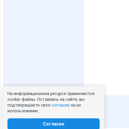
На информационном ресурсе применяются
Статистика портрета:
cookie-файлы. Оставаясь на сайте, вы
подтверждаете свое
согласие
на их
сейчас просматривают портрет - 0
использование.
зарегистрированные пользователи
посетившие портрет за 7 дней - 1
Согласен