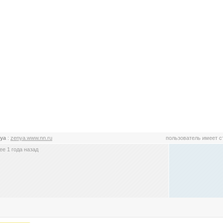
nya
:
zenya.www.nn.ru
пользователь имеет 
е 1 года назад