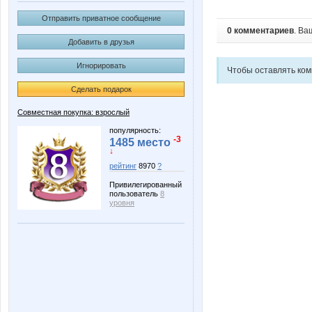
Отправить приватное сообщение
0 комментариев
. Ва
Добавить в друзья
Игнорировать
Чтобы оставлять ко
Сделать подарок
Совместная покупка: взрослый
популярность:
-3
1485 место
↓
рейтинг
8970
?
Привилегированный
пользователь
8
уровня