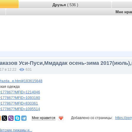
Друзья
( 536 )
Мне нра
аказов Уси-Пуси,Ммдадак осень-зима 2017(июль)
17 в 12:22
631
/razda...p.html#183615648
кая одежда
lery177867?MFID=1214046
lery177867?MFID=1093180
lery177867?MFID=830361
lery177867?MFID=1095514
Мне нравится
Добавлено со страницы:
https://z
Детские пижамы и...