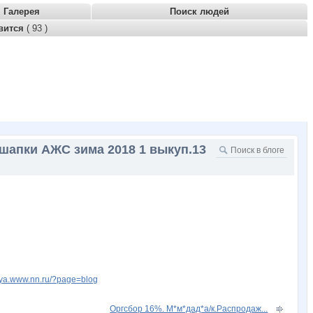
Галерея
Поиск людей
вится
( 93 )
,шапки АЖС зима 2018 1 выкуп.13
enya.www.nn.ru/?page=blog
Оргсбор 16%. М*м*дад*а/к.Распродаж...