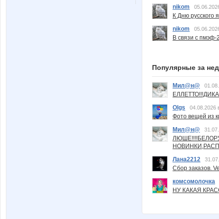
nikom
05.06.202
К Дню русского 
nikom
05.06.202
В связи с пмэф-
Популярные за не
Мил@н@
01.08
ЕЛЛЕТТО!!!ДИК
Olgs
04.08.2026 
Фото вещей из ки
Мил@н@
31.07
ЛЮШЕ!!!!БЕЛО
НОВИНКИ,РАСП
Лана2212
31.07
Сбор заказов. Ve
комсомолочка
НУ КАКАЯ КРАСОТ