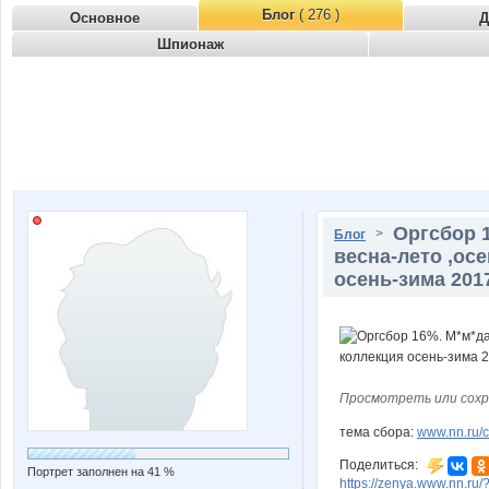
Блог
( 276 )
Основное
Д
Шпионаж
Оргсбор 
>
Блог
весна-лето ,осе
осень-зима 201
Просмотреть или сохр
тема сбора:
www.nn.ru/c
Поделиться:
Портрет заполнен на 41 %
https://zenya.www.nn.ru